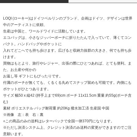
LOQI (ローキー)はドイツベルリンのブランド、企画はドイツ、デザインは世界
中のアーティストに依頼、
生産は中国と、ワールドワイドに活動しています。
エコバッグは、小さなジッパーポーチに折りたたんで入っていて、薄くてコン
パクト。ハンドバッグやポケットに
入れてどこへでも持ち歩けます。広げると収納力抜群の大きさ、何でも持ち歩
けます。
買物はもとより、旅行やレジャー、出張の際にひとつあれば、とても便利。ま
た、お土産や何かの
お返し等 ギフトにもぴったりです。
付属のポーチが無くても、くるくる丸めてスナップ留めも可能です。内側にも
ポケットがひとつあります。
サイズ 幅50 x 縦42 (持手上まで69)cm ポーチ 11x11.5cm 重量 約55g(ポーチ含
む)
素材 ポリエステル バッグ耐荷重 約20Kg 撥水加工済 生産国 中国
※画像 左：表 右：裏
○この商品のみの送料はレターパックで全国一律370円になります。
※ただし決済システム上、クレジット決済のみ送料の変更ができますのでご注
意願います。