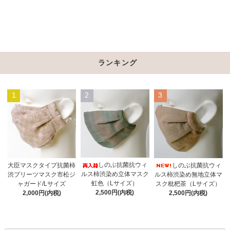
ランキング
1
2
3
しのぶ抗菌抗ウィ
大臣マスクタイプ抗菌柿
しのぶ抗菌抗ウィ
ルス柿渋染め立体マスク
渋プリーツマスク市松ジ
ルス柿渋染め無地立体マ
虹色（Lサイズ）
ャガード/Lサイズ
スク枇杷茶（Lサイズ）
2,500円(内税)
2,000円(内税)
2,500円(内税)