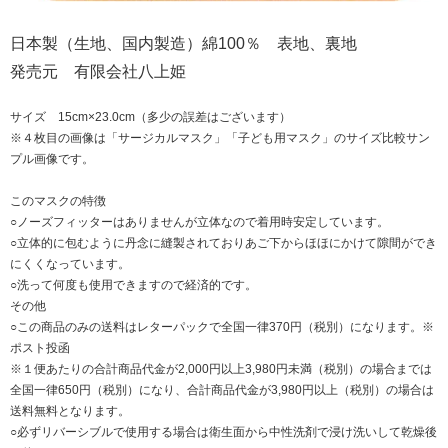
日本製（生地、国内製造）綿100％ 表地、裏地
発売元 有限会社八上姫
サイズ 15cm×23.0cm（多少の誤差はございます）
※４枚目の画像は「サージカルマスク」「子ども用マスク」のサイズ比較サン
プル画像です。
このマスクの特徴
○ノーズフィッターはありませんが立体なので着用時安定しています。
○立体的に包むように丹念に縫製されておりあご下からほほにかけて隙間ができ
にくくなっています。
○洗って何度も使用できますので経済的です。
その他
○この商品のみの送料はレターパックで全国一律370円（税別）になります。※
ポスト投函
※１便あたりの合計商品代金が2,000円以上3,980円未満（税別）の場合までは
全国一律650円（税別）になり、合計商品代金が3,980円以上（税別）の場合は
送料無料となります。
○必ずリバーシブルで使用する場合は衛生面から中性洗剤で浸け洗いして乾燥後