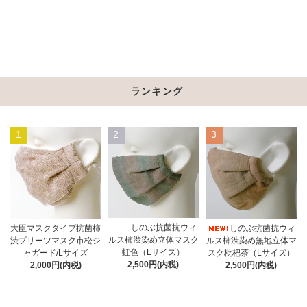
ランキング
1
2
3
しのぶ抗菌抗ウィ
大臣マスクタイプ抗菌柿
しのぶ抗菌抗ウィ
ルス柿渋染め立体マスク
渋プリーツマスク市松ジ
ルス柿渋染め無地立体マ
虹色（Lサイズ）
ャガード/Lサイズ
スク枇杷茶（Lサイズ）
2,500円(内税)
2,000円(内税)
2,500円(内税)