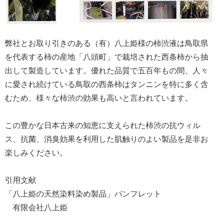
弊社とお取り引きのある（有）八上姫様の柿渋液は鳥取県
を代表する柿の産地「八頭町」で栽培された西条柿から抽
出して製造しています。優れた品質で五百年もの間、人々
に愛され続けている鳥取の西条柿はタンニンを特に多く含
むため、様々な柿渋の効果も高いと言われています。
この豊かな日本古来の知恵に支えられた柿渋の抗ウィル
ス、抗菌、消臭効果を利用した肌触りのよい製品を是非お
楽しみください。
引用文献
「八上姫の天然染料染め製品」パンフレット
有限会社八上姫