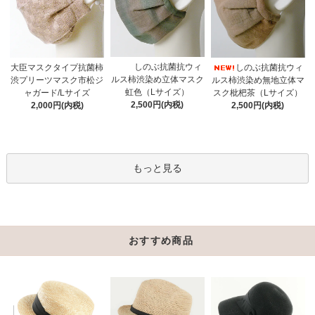
しのぶ抗菌抗ウィ
大臣マスクタイプ抗菌柿
しのぶ抗菌抗ウィ
ルス柿渋染め立体マスク
渋プリーツマスク市松ジ
ルス柿渋染め無地立体マ
虹色（Lサイズ）
ャガード/Lサイズ
スク枇杷茶（Lサイズ）
2,500円(内税)
2,000円(内税)
2,500円(内税)
もっと見る
おすすめ商品