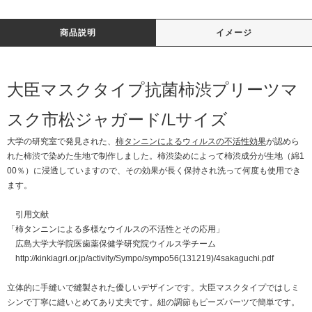
商品説明
イメージ
大臣マスクタイプ抗菌柿渋プリーツマ
スク市松ジャガード/Lサイズ
大学の研究室で発見された、
柿タンニンによるウィルスの不活性効果
が認めら
れた柿渋で染めた生地で制作しました。柿渋染めによって柿渋成分が生地（綿1
00％）に浸透していますので、その効果が長く保持され洗って何度も使用でき
ます。
引用文献
「柿タンニンによる多様なウイルスの不活性とその応用」
広島大学大学院医歯薬保健学研究院ウイルス学チーム
http://kinkiagri.or.jp/activity/Sympo/sympo56(131219)/4sakaguchi.pdf
立体的に手縫いで縫製された優しいデザインです。大臣マスクタイプではしミ
シンで丁寧に縫いとめてあり丈夫です。紐の調節もピーズパーツで簡単です。