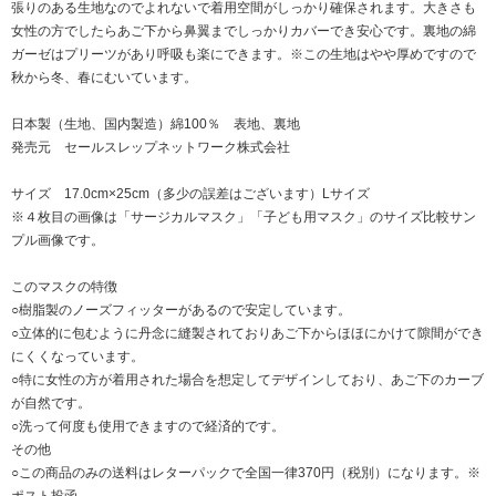
張りのある生地なのでよれないで着用空間がしっかり確保されます。大きさも
女性の方でしたらあご下から鼻翼までしっかりカバーでき安心です。裏地の綿
ガーゼはプリーツがあり呼吸も楽にできます。※この生地はやや厚めですので
秋から冬、春にむいています。
日本製（生地、国内製造）綿100％ 表地、裏地
発売元 セールスレップネットワーク株式会社
サイズ 17.0cm×25cm（多少の誤差はございます）Lサイズ
※４枚目の画像は「サージカルマスク」「子ども用マスク」のサイズ比較サン
プル画像です。
このマスクの特徴
○樹脂製のノーズフィッターがあるので安定しています。
○立体的に包むように丹念に縫製されておりあご下からほほにかけて隙間ができ
にくくなっています。
○特に女性の方が着用された場合を想定してデザインしており、あご下のカーブ
が自然です。
○洗って何度も使用できますので経済的です。
その他
○この商品のみの送料はレターパックで全国一律370円（税別）になります。※
ポスト投函