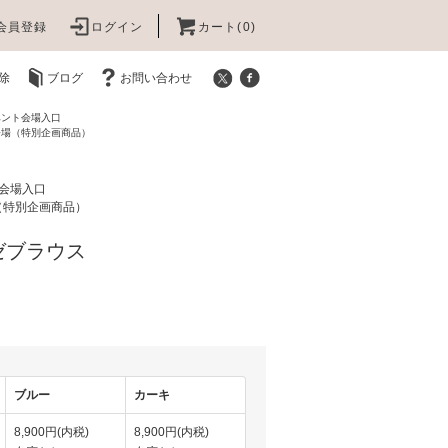
会員登録
ログイン
カート(0)
除
ブログ
お問い合わせ
ベント会場入口
会場（特別企画商品）
会場入口
（特別企画商品）
ゼブラウス
ブルー
カーキ
8,900円(内税)
8,900円(内税)