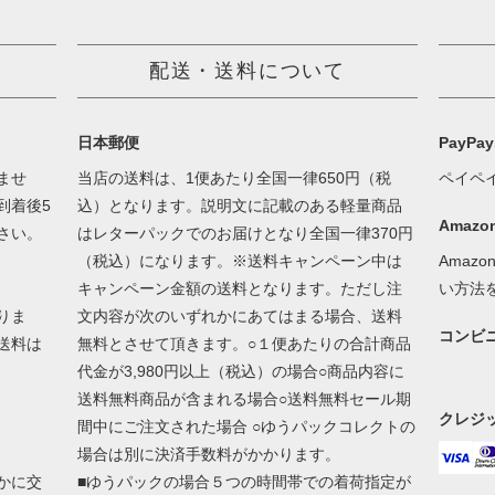
配送・送料について
日本郵便
PayP
ませ
当店の送料は、1便あたり全国一律650円（税
ペイペ
到着後5
込）となります。説明文に記載のある軽量商品
Amazon
さい。
はレターパックでのお届けとなり全国一律370円
（税込）になります。※送料キャンペーン中は
Amaz
キャンペーン金額の送料となります。ただし注
い方法
りま
文内容が次のいずれかにあてはまる場合、送料
コンビ
送料は
無料とさせて頂きます。○１便あたりの合計商品
代金が3,980円以上（税込）の場合○商品内容に
送料無料商品が含まれる場合○送料無料セール期
クレジ
間中にご注文された場合 ○ゆうパックコレクトの
場合は別に決済手数料がかかります。
かに交
■ゆうパックの場合５つの時間帯での着荷指定が