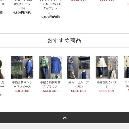
（L
0％ストール
イン STEPS＜ロ
（小）
ータイプシュー
税)
4,900円(内税)
ズ＞
6,800円(内税)
おすすめ商品
タ
き洗
手描き柄ギャザ
手描き柄切り替
綿ガーゼカーデ
綿麻前開きベス
レー
ーワンピース
えブラウス
ィガン
ト
SOLD OUT
SOLD OUT
SOLD OUT
SOLD OUT
T