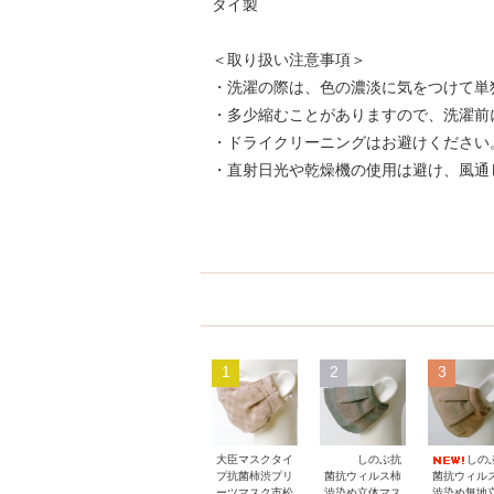
タイ製
＜取り扱い注意事項＞
・洗濯の際は、色の濃淡に気をつけて単
・多少縮むことがありますので、洗濯前
・ドライクリーニングはお避けください
・直射日光や乾燥機の使用は避け、風通
1
2
3
大臣マスクタイ
しのぶ抗
しの
プ抗菌柿渋プリ
菌抗ウィルス柿
菌抗ウィル
ーツマスク市松
渋染め立体マス
渋染め無地