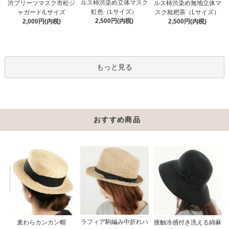
ルス柿渋染め立体マスク
渋プリーツマスク市松ジ
ルス柿渋染め無地立体マ
虹色（Lサイズ）
ャガード/Lサイズ
スク枇杷茶（Lサイズ）
2,500円(内税)
2,000円(内税)
2,500円(内税)
もっと見る
おすすめ商品
ラフィア駒編み中折れハ
接触冷感付き洗える綿麻
麦わらカンカン帽