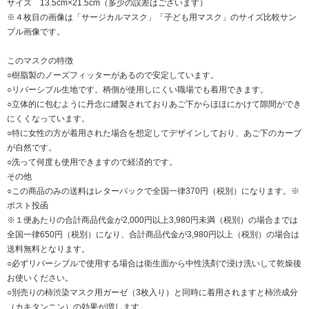
サイズ 13.5cm×21.5cm（多少の誤差はございます）
※４枚目の画像は「サージカルマスク」「子ども用マスク」のサイズ比較サン
プル画像です。
このマスクの特徴
○樹脂製のノーズフィッターがあるので安定しています。
○リバーシブル生地です。柄側が使用しにくい職場でも着用できます。
○立体的に包むように丹念に縫製されておりあご下からほほにかけて隙間ができ
にくくなっています。
○特に女性の方が着用された場合を想定してデザインしており、あご下のカーブ
が自然です。
○洗って何度も使用できますので経済的です。
その他
○この商品のみの送料はレターパックで全国一律370円（税別）になります。※
ポスト投函
※１便あたりの合計商品代金が2,000円以上3,980円未満（税別）の場合までは
全国一律650円（税別）になり、合計商品代金が3,980円以上（税別）の場合は
送料無料となります。
○必ずリバーシブルで使用する場合は衛生面から中性洗剤で浸け洗いして乾燥後
お使いください。
○別売りの柿渋染マスク用ガーゼ（3枚入り）と同時に着用されますと柿渋成分
（カキタンニン）の効果が増します。