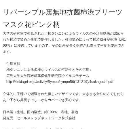
リバーシブル裏無地抗菌柿渋プリーツ
マスク花ピンク柄
大学の研究室で発見された、
柿タンニンによるウィルスの不活性効果
が認めら
れた柿渋で染めた生地で制作しました。柿渋染めによって柿渋成分が生地（綿1
00％）に浸透していますので、その効果が長く保持され洗って何度も使用でき
ます。
引用文献
「柿タンニンによる多様なウイルスの不活性とその応用」
広島大学大学院医歯薬保健学研究院ウイルス学チーム
http://kinkiagri.or.jp/activity/Sympo/sympo56(131219)/4sakaguchi.pdf
立体的に手縫いで縫製された優しいデザインです。大きさも女性の方でしたら
あご下から鼻翼までしっかりカバーでき安心です。
日本製（生地、国内製造）綿100％ 表地、裏地
発売元 セールスレップネットワーク株式会社