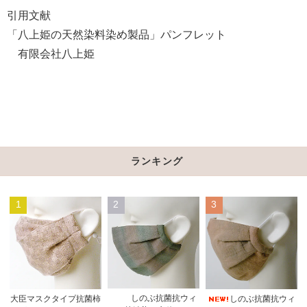
引用文献
「八上姫の天然染料染め製品」パンフレット
有限会社八上姫
ランキング
1
2
3
しのぶ抗菌抗ウィ
大臣マスクタイプ抗菌柿
しのぶ抗菌抗ウィ