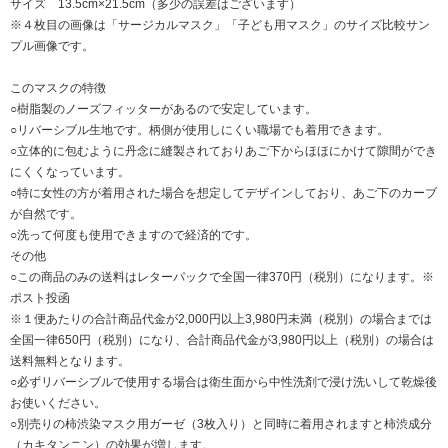
サイズ 13.5cm×21.5cm（多少の誤差はございます）
※４枚目の画像は「サージカルマスク」「子ども用マスク」のサイズ比較サン
プル画像です。
このマスクの特徴
○樹脂製のノーズフィッターがあるので安定しています。
○リバーシブル生地です。柄側が使用しにくい職場でも着用できます。
○立体的に包むように丹念に縫製されておりあご下からほほにかけて隙間ができ
にくくなっています。
○特に女性の方が着用された場合を想定してデザインしており、あご下のカーブ
が自然です。
○洗って何度も使用できますので経済的です。
その他
○この商品のみの送料はレターパックで全国一律370円（税別）になります。※
ポスト投函
※１便あたりの合計商品代金が2,000円以上3,980円未満（税別）の場合までは
全国一律650円（税別）になり、合計商品代金が3,980円以上（税別）の場合は
送料無料となります。
○必ずリバーシブルで使用する場合は衛生面から中性洗剤で浸け洗いして乾燥後
お使いください。
○別売りの柿渋染マスク用ガーゼ（3枚入り）と同時に着用されますと柿渋成分
（カキタンニン）の効果が増します。