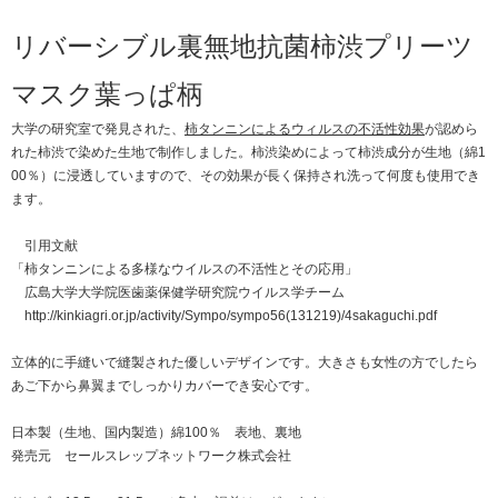
リバーシブル裏無地抗菌柿渋プリーツ
マスク葉っぱ柄
大学の研究室で発見された、
柿タンニンによるウィルスの不活性効果
が認めら
れた柿渋で染めた生地で制作しました。柿渋染めによって柿渋成分が生地（綿1
00％）に浸透していますので、その効果が長く保持され洗って何度も使用でき
ます。
引用文献
「柿タンニンによる多様なウイルスの不活性とその応用」
広島大学大学院医歯薬保健学研究院ウイルス学チーム
http://kinkiagri.or.jp/activity/Sympo/sympo56(131219)/4sakaguchi.pdf
立体的に手縫いで縫製された優しいデザインです。大きさも女性の方でしたら
あご下から鼻翼までしっかりカバーでき安心です。
日本製（生地、国内製造）綿100％ 表地、裏地
発売元 セールスレップネットワーク株式会社