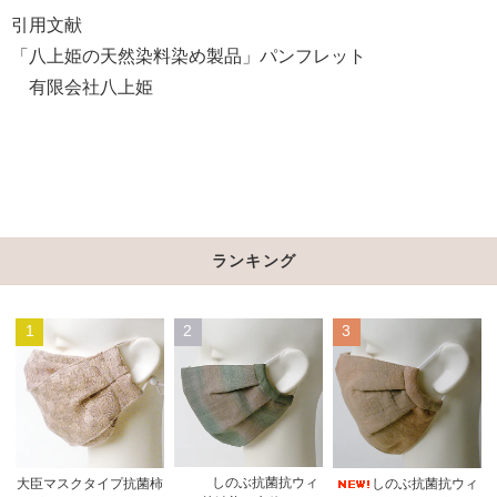
引用文献
「八上姫の天然染料染め製品」パンフレット
有限会社八上姫
ランキング
1
2
3
しのぶ抗菌抗ウィ
大臣マスクタイプ抗菌柿
しのぶ抗菌抗ウィ