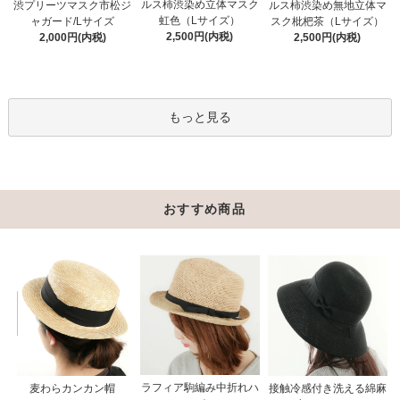
ルス柿渋染め立体マスク
渋プリーツマスク市松ジ
ルス柿渋染め無地立体マ
虹色（Lサイズ）
ャガード/Lサイズ
スク枇杷茶（Lサイズ）
2,500円(内税)
2,000円(内税)
2,500円(内税)
もっと見る
おすすめ商品
ラフィア駒編み中折れハ
接触冷感付き洗える綿麻
麦わらカンカン帽