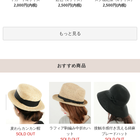
2,500円(内税)
2,000円(内税)
2,500円(内税)
もっと見る
おすすめ商品
ラフィア駒編み中折れハ
接触冷感付き洗える綿麻
麦わらカンカン帽
ット
ブレードハット
SOLD OUT
SOLD OUT
SOLD OUT