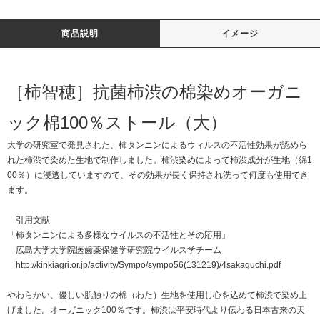
商品説明
イメージ
［柿智穂］抗菌柿渋の棉染めオーガニ
ック棉100％ストール（大）
大学の研究室で発見された、
柿タンニンによるウィルスの不活性効果
が認めら
れた柿渋で染めた生地で制作しました。柿渋染めによって柿渋成分が生地（綿1
00％）に浸透していますので、その効果が長く保持され洗って何度も使用でき
ます。
引用文献
「柿タンニンによる多様なウイルスの不活性とその応用」
広島大学大学院医歯薬保健学研究院ウイルス学チーム
http://kinkiagri.or.jp/activity/Sympo/sympo56(131219)/4sakaguchi.pdf
やわらかい、優しい肌触りの棉（わた）生地を使用し心を込めて柿渋で染め上
げました。オーガニック100％です。柿渋は平安時代より伝わる日本古来の天