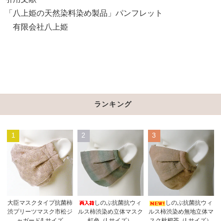
「八上姫の天然染料染め製品」パンフレット
有限会社八上姫
ランキング
1
2
3
しのぶ抗菌抗ウィ
大臣マスクタイプ抗菌柿
しのぶ抗菌抗ウィ
ルス柿渋染め立体マスク
渋プリーツマスク市松ジ
ルス柿渋染め無地立体マ
虹色（Lサイズ）
ャガード/Lサイズ
スク枇杷茶（Lサイズ）