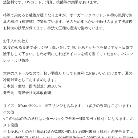
然染料です。UVカット、消臭、抗菌等の効果があります。
柿渋で染めると繊維が硬くなりますが、オーガニックコットンを棉の状態で無
臭の柿渋（柿智穂）で染めています。そのため柔らかい手触りのままで洗濯後
も柿渋の効果が保てます。柿渋で三種の濃淡で染めています。
お手入れの仕方
30度のぬるま湯で優しく押し洗いをして頂いたあとかたちを整えてから日陰で
陰干しして下さい。しわが気になればアイロンを軽く当ててください。/パンフ
レットより抜粋
大判のストールなので、軽い羽織りとしても便利にお使いいただけます。夏の
冷房対策としておすすめします。
日本製（生地、国内製造）綿100％
発売元 有限会社岡本改創研
サイズ 57cm×200cm ※フリンジを含みます。（多少の誤差はございます）
その他
○この商品のみの送料はレターパックで全国一律370円（税別）になります。ポ
スト投函
※１便あたりの合計商品代金が2,000円以上3,980円未満（税別）の場合までは
全国一律650円（税別）になり、合計商品代金が3,980円以上（税別）の場合は