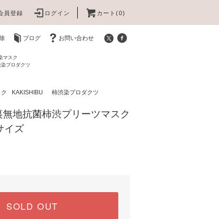
会員登録
ログイン
カート(0)
除
ブログ
お問い合わせ
渋染マスク
柿渋染プロダクツ
スク
KAKISHIBU 柿渋染プロダクツ
裏無地抗菌柿渋プリーツマスク
サイズ
SOLD OUT