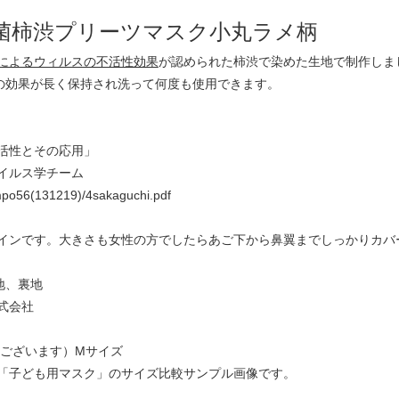
菌柿渋プリーツマスク小丸ラメ柄
によるウィルスの不活性効果
が認められた柿渋で染めた生地で制作しま
その効果が長く保持され洗って何度も使用できます。
活性とその応用」
イルス学チーム
sympo56(131219)/4sakaguchi.pdf
インです。大きさも女性の方でしたらあご下から鼻翼までしっかりカバ
地、裏地
式会社
差はございます）Mサイズ
「子ども用マスク」のサイズ比較サンプル画像です。