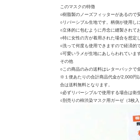
このマスクの特徴
○樹脂製のノーズフィッターがあるので
○リバーシブル生地です。柄側が使用し
○立体的に包むように丹念に縫製されて
○特に女性の方が着用された場合を想定
○洗って何度も使用できますので経済的
○可愛いラメが生地にあしらわれていま
その他
○この商品のみの送料はレターパックで全
※１便あたりの合計商品代金が2,000円
合は送料無料となります。
○必ずリバーシブルで使用する場合は衛
○別売りの柿渋染マスク用ガーゼ（3枚