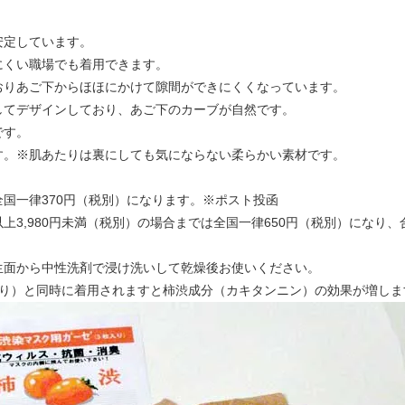
安定しています。
にくい職場でも着用できます。
おりあご下からほほにかけて隙間ができにくくなっています。
してデザインしており、あご下のカーブが自然です。
です。
す。※肌あたりは裏にしても気にならない柔らかい素材です。
国一律370円（税別）になります。※ポスト投函
以上3,980円未満（税別）の場合までは全国一律650円（税別）になり、
生面から中性洗剤で浸け洗いして乾燥後お使いください。
入り）と同時に着用されますと柿渋成分（カキタンニン）の効果が増しま