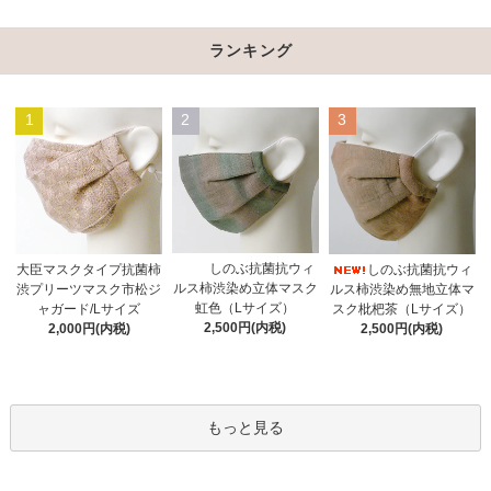
ランキング
1
2
3
しのぶ抗菌抗ウィ
大臣マスクタイプ抗菌柿
しのぶ抗菌抗ウィ
ルス柿渋染め立体マスク
渋プリーツマスク市松ジ
ルス柿渋染め無地立体マ
虹色（Lサイズ）
ャガード/Lサイズ
スク枇杷茶（Lサイズ）
2,500円(内税)
2,000円(内税)
2,500円(内税)
もっと見る