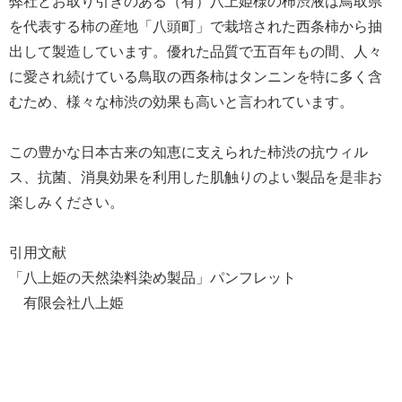
弊社とお取り引きのある（有）八上姫様の柿渋液は鳥取県
を代表する柿の産地「八頭町」で栽培された西条柿から抽
出して製造しています。優れた品質で五百年もの間、人々
に愛され続けている鳥取の西条柿はタンニンを特に多く含
むため、様々な柿渋の効果も高いと言われています。
この豊かな日本古来の知恵に支えられた柿渋の抗ウィル
ス、抗菌、消臭効果を利用した肌触りのよい製品を是非お
楽しみください。
引用文献
「八上姫の天然染料染め製品」パンフレット
有限会社八上姫