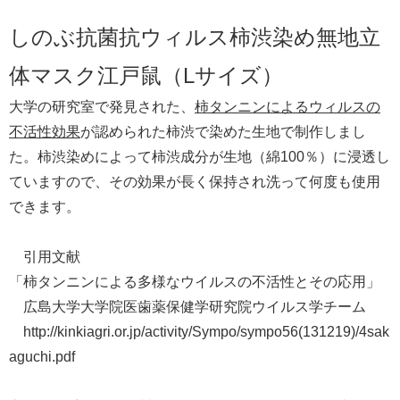
しのぶ抗菌抗ウィルス柿渋染め無地立
体マスク江戸鼠（Lサイズ）
大学の研究室で発見された、
柿タンニンによるウィルスの
不活性効果
が認められた柿渋で染めた生地で制作しまし
た。柿渋染めによって柿渋成分が生地（綿100％）に浸透し
ていますので、その効果が長く保持され洗って何度も使用
できます。
引用文献
「柿タンニンによる多様なウイルスの不活性とその応用」
広島大学大学院医歯薬保健学研究院ウイルス学チーム
http://kinkiagri.or.jp/activity/Sympo/sympo56(131219)/4sak
aguchi.pdf