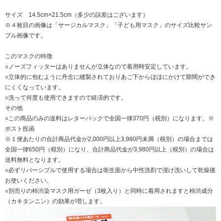
サイズ 14.5cm×21.5cm（多少の誤差はございます）
※４枚目の画像は「サージカルマスク」「子ども用マスク」のサイズ比較サン
プル画像です。
このマスクの特徴
○ノーズフィッターはありませんが立体なので着用時安定しています。
○立体的に包むように丹念に縫製されておりあご下からほほにかけて隙間ができ
にくくなっています。
○洗って何度も使用できますので経済的です。
その他
○この商品のみの送料はレターパックで全国一律370円（税別）になります。※
ポスト投函
※１便あたりの合計商品代金が2,000円以上3,980円未満（税別）の場合までは
全国一律650円（税別）になり、合計商品代金が3,980円以上（税別）の場合は
送料無料となります。
○必ずリバーシブルで使用する場合は衛生面から中性洗剤で浸け洗いして乾燥後
お使いください。
○別売りの柿渋染マスク用ガーゼ（3枚入り）と同時に着用されますと柿渋成分
（カキタンニン）の効果が増します。