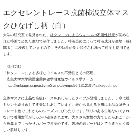
エクセレントレース抗菌柿渋立体マス
クひなげし柄（白）
大学の研究室で発見された、
柿タンニンによるウィルスの不活性効果
が認めら
れた柿渋で染めた生地で制作しました。柿渋染めによって柿渋成分が生地（綿1
00％）に浸透していますので、その効果が長く保持され洗って何度も使用でき
ます。
引用文献
「柿タンニンによる多様なウイルスの不活性とその応用」
広島大学大学院医歯薬保健学研究院ウイルス学チーム
http://kinkiagri.or.jp/activity/Sympo/sympo56(131219)/4sakaguchi.pdf
立体マスクに上品な高級レースをあしらったタイプが登場しました。丁寧に端
ミシンを繰り返して丈夫にしあげています。表から見える下布は上品な薄チョ
コレート色でこれからのシーズンにぴったりです。張りのある生地なのでよれ
ないで着用空間がしっかり確保されます。大きさも女性の方でしたらあご下か
ら鼻翼までしっかりカバーでき安心です。裏地の綿ガーゼはとても柔らかく優
しい肌触りです。