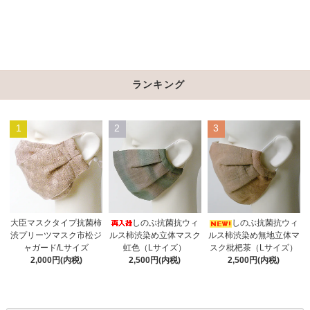
ランキング
1
2
3
しのぶ抗菌抗ウィ
大臣マスクタイプ抗菌柿
しのぶ抗菌抗ウィ
ルス柿渋染め立体マスク
渋プリーツマスク市松ジ
ルス柿渋染め無地立体マ
虹色（Lサイズ）
ャガード/Lサイズ
スク枇杷茶（Lサイズ）
2,500円(内税)
2,000円(内税)
2,500円(内税)