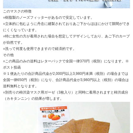
このマスクの特徴
○樹脂製のノーズフィッターがあるので安定しています。
○立体的に包むように丹念に縫製されておりあご下からほほにかけて隙間ができ
にくくなっています。
○特に女性の方が着用された場合を想定してデザインしており、あご下のカーブ
が自然です。
○洗って何度も使用できますので経済的です。
その他
○この商品のみの送料はレターパックで全国一律370円（税別）になります。※
ポスト投函
※１便あたりの合計商品代金が2,000円以上3,980円未満（税別）の場合までは
全国一律650円（税別）になり、合計商品代金が3,980円以上（税別）の場合は
送料無料となります。
○別売りの柿渋染マスク用ガーゼ（3枚入り）と同時に着用されますと柿渋成分
（カキタンニン）の効果が増します。