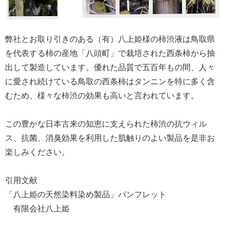
弊社とお取り引きのある（有）八上姫様の柿渋液は鳥取県
を代表する柿の産地「八頭町」で栽培された西条柿から抽
出して製造しています。優れた品質で五百年もの間、人々
に愛され続けている鳥取の西条柿はタンニンを特に多く含
むため、様々な柿渋の効果も高いと言われています。
この豊かな日本古来の知恵に支えられた柿渋の抗ウィル
ス、抗菌、消臭効果を利用した肌触りのよい製品を是非お
楽しみください。
引用文献
「八上姫の天然染料染め製品」パンフレット
有限会社八上姫