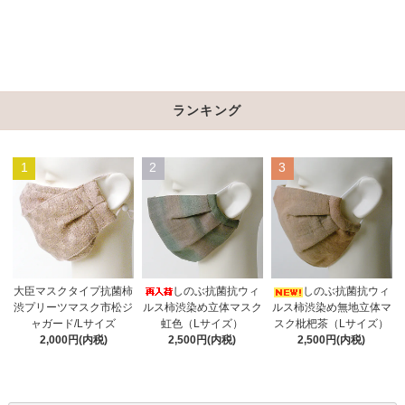
ランキング
1
2
3
しのぶ抗菌抗ウィ
大臣マスクタイプ抗菌柿
しのぶ抗菌抗ウィ
ルス柿渋染め立体マスク
渋プリーツマスク市松ジ
ルス柿渋染め無地立体マ
虹色（Lサイズ）
ャガード/Lサイズ
スク枇杷茶（Lサイズ）
2,500円(内税)
2,000円(内税)
2,500円(内税)