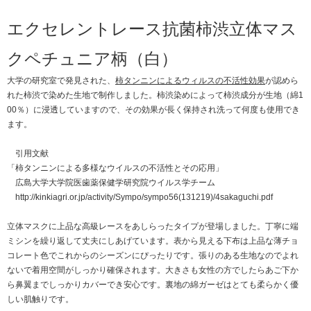
エクセレントレース抗菌柿渋立体マス
クペチュニア柄（白）
大学の研究室で発見された、
柿タンニンによるウィルスの不活性効果
が認めら
れた柿渋で染めた生地で制作しました。柿渋染めによって柿渋成分が生地（綿1
00％）に浸透していますので、その効果が長く保持され洗って何度も使用でき
ます。
引用文献
「柿タンニンによる多様なウイルスの不活性とその応用」
広島大学大学院医歯薬保健学研究院ウイルス学チーム
http://kinkiagri.or.jp/activity/Sympo/sympo56(131219)/4sakaguchi.pdf
立体マスクに上品な高級レースをあしらったタイプが登場しました。丁寧に端
ミシンを繰り返して丈夫にしあげています。表から見える下布は上品な薄チョ
コレート色でこれからのシーズンにぴったりです。張りのある生地なのでよれ
ないで着用空間がしっかり確保されます。大きさも女性の方でしたらあご下か
ら鼻翼までしっかりカバーでき安心です。裏地の綿ガーゼはとても柔らかく優
しい肌触りです。