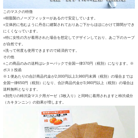
このマスクの特徴
○樹脂製のノーズフィッターがあるので安定しています。
○立体的に包むように丹念に縫製されておりあご下からほほにかけて隙間ができ
にくくなっています。
○特に女性の方が着用された場合を想定してデザインしており、あご下のカーブ
が自然です。
○洗って何度も使用できますので経済的です。
その他
○この商品のみの送料はレターパックで全国一律370円（税別）になります。※
ポスト投函
※１便あたりの合計商品代金が2,000円以上3,980円未満（税別）の場合までは
全国一律650円（税別）になり、合計商品代金が3,980円以上（税別）の場合は
送料無料となります。
○別売りの柿渋染マスク用ガーゼ（3枚入り）と同時に着用されますと柿渋成分
（カキタンニン）の効果が増します。