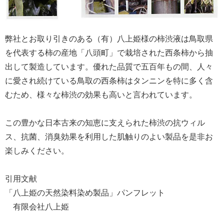
弊社とお取り引きのある（有）八上姫様の柿渋液は鳥取県
を代表する柿の産地「八頭町」で栽培された西条柿から抽
出して製造しています。優れた品質で五百年もの間、人々
に愛され続けている鳥取の西条柿はタンニンを特に多く含
むため、様々な柿渋の効果も高いと言われています。
この豊かな日本古来の知恵に支えられた柿渋の抗ウィル
ス、抗菌、消臭効果を利用した肌触りのよい製品を是非お
楽しみください。
引用文献
「八上姫の天然染料染め製品」パンフレット
有限会社八上姫