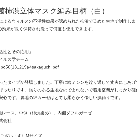
菌柿渋立体マスク編み目柄（白）
によるウィルスの不活性効果
が認められた柿渋で染めた生地で制作しま
その効果が長く保持され洗って何度も使用できます。
活性とその応用」
イルス学チーム
sympo56(131219)/4sakaguchi.pdf
ったタイプが登場しました。丁寧に端ミシンを繰り返して丈夫にしあげ
ぴったりです。張りのある生地なのでよれないで着用空間がしっかり確
安心です。裏地の綿ガーゼはとても柔らかく優しい肌触りです。
表地レース、中側（柿渋染め）、内側ダブルガーゼ
式会社
差はございます）Mサイズ