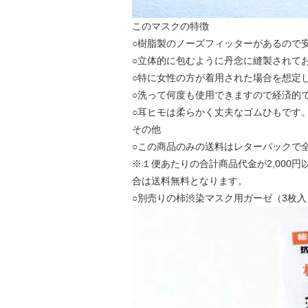
このマスクの特徴
○樹脂製のノーズフィッターがあるので
○立体的に包むように丹念に縫製されて
○特に女性の方が着用された場合を想定
○洗って何度も使用できますので経済的
○耳ヒモは柔らかく丈夫なゴムひもです
その他
○この商品のみの送料はレターパックで全
※１便あたりの合計商品代金が2,000円
合は送料無料となります。
○別売りの柿渋染マスク用ガーゼ（3枚