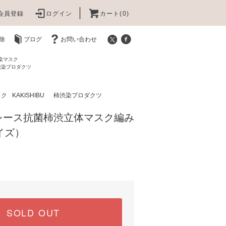
会員登録
ログイン
カート(0)
除
ブログ
お問い合わせ
渋染マスク
柿渋染プロダクツ
スク
KAKISHIBU 柿渋染プロダクツ
レース抗菌柿渋立体マスク編み
イズ）
SOLD OUT