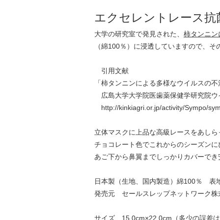
エクセレントレース抗
大学の研究室で発見された、
柿タンニン
（綿100％）に浸透していますので、
引用文献
「柿タンニンによる多様なウイルスの不
広島大学大学院医歯薬保健学研究院ウ
http://kinkiagri.or.jp/activity/Sympo/
立体マスクに上品な高級レースをあしら
チョコレート色でこれからのシーズンに
あご下から鼻翼までしっかりカバーでき
日本製（生地、国内製造）綿100％ 
発売元 セールスレップネットワーク株
サイズ 15.0cm×22.0cm（多少の誤