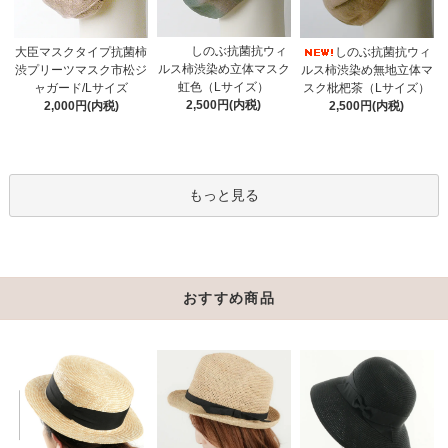
しのぶ抗菌抗ウィ
大臣マスクタイプ抗菌柿
しのぶ抗菌抗ウィ
ルス柿渋染め立体マスク
渋プリーツマスク市松ジ
ルス柿渋染め無地立体マ
虹色（Lサイズ）
ャガード/Lサイズ
スク枇杷茶（Lサイズ）
2,500円(内税)
2,000円(内税)
2,500円(内税)
もっと見る
おすすめ商品