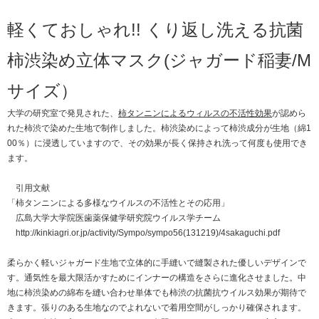
軽くておしゃれ!! くり返し洗える抗菌
柿渋染め立体マスク(ジャガード稲妻/M
サイズ）
大学の研究室で発見された、
柿タンニンによるウィルスの不活性効果
が認めら
れた柿渋で染めた生地で制作しました。柿渋染めによって柿渋成分が生地（綿1
00％）に浸透していますので、その効果が長く保持され洗って何度も使用でき
ます。
引用文献
「柿タンニンによる多様なウイルスの不活性とその応用」
広島大学大学院医歯薬保健学研究院ウイルス学チーム
http://kinkiagri.or.jp/activity/Sympo/sympo56(131219)/4sakaguchi.pdf
柔らかく軽いジャガード生地で立体的に手縫いで縫製された優しいデザインで
す。通気性を最大限活かすためにインナーの構造をさらに進化させました。中
地に柿渋染めの綿布を縫い合わせ単体でも柿渋の抗菌抗ウイルス効果が期待で
きます。張りのある生地なのでよれないで着用空間がしっかり確保されます。