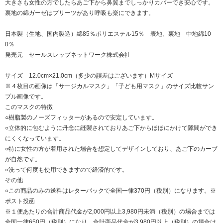
大きさも女性の方でしたらあご下から鼻翼までしっかりカバーでき安心です。
裏地の綿ガーゼはプリーツがあり呼吸も楽にできます。
日本製（生地、国内製造）綿85％ポリエステル15％ 表地、裏地 中地綿10
0％
発売元 セールスレップネットワーク株式会社
サイズ 12.0cm×21.0cm（多少の誤差はございます）Mサイズ
※４枚目の画像は「サージカルマスク」「子ども用マスク」のサイズ比較サン
プル画像です。
このマスクの特徴
○樹脂製のノーズフィッターがあるので安定しています。
○立体的に包むように丹念に縫製されておりあご下からほほにかけて隙間ができ
にくくなっています。
○特に女性の方が着用された場合を想定してデザインしており、あご下のカーブ
が自然です。
○洗って何度も使用できますので経済的です。
その他
○この商品のみの送料はレターパックで全国一律370円（税別）になります。※
ポスト投函
※１便あたりの合計商品代金が2,000円以上3,980円未満（税別）の場合までは
全国一律650円（税別）になり、合計商品代金が3,980円以上（税別）の場合は