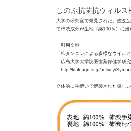
しのぶ抗菌抗ウィルス
大学の研究室で発見された、
柿タン
て柿渋成分が生地（綿100％）に
引用文献
「柿タンニンによる多様なウイルス
広島大学大学院医歯薬保健学研究
http://kinkiagri.or.jp/activity/Sy
立体的に手縫いで縫製された優しい