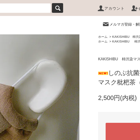
アカウント
メルマガ登録・解
ホーム
>
KAKISHIBU 柿
ホーム
>
KAKISHIBU 
KAKISHIBU 柿渋染マ
しのぶ抗菌
マスク枇杷茶
2,500円(内税)