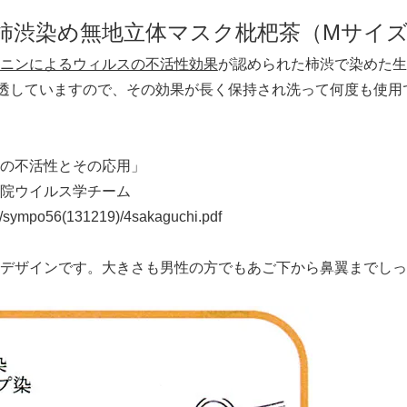
柿渋染め無地立体マスク枇杷茶（Mサイ
ニンによるウィルスの不活性効果
が認められた柿渋で染めた生
浸透していますので、その効果が長く保持され洗って何度も使用
の不活性とその応用」
院ウイルス学チーム
mpo/sympo56(131219)/4sakaguchi.pdf
デザインです。大きさも男性の方でもあご下から鼻翼までしっ