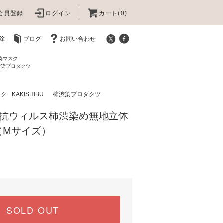
会員登録
ログイン
カート(0)
除
ブログ
お問い合わせ
渋染マスク
柿渋染プロダクツ
スク
KAKISHIBU 柿渋染プロダクツ
抗ウィルス柿渋染め無地立体
（Mサイズ）
SOLD OUT