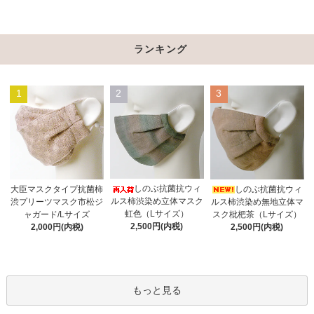
ランキング
1
2
3
しのぶ抗菌抗ウィ
大臣マスクタイプ抗菌柿
しのぶ抗菌抗ウィ
ルス柿渋染め立体マスク
渋プリーツマスク市松ジ
ルス柿渋染め無地立体マ
虹色（Lサイズ）
ャガード/Lサイズ
スク枇杷茶（Lサイズ）
2,500円(内税)
2,000円(内税)
2,500円(内税)
もっと見る