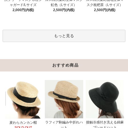
虹色（Lサイズ）
ャガード/Lサイズ
スク枇杷茶（Lサイズ）
2,500円(内税)
2,000円(内税)
2,500円(内税)
もっと見る
おすすめ商品
ラフィア駒編み中折れハ
接触冷感付き洗える綿麻
麦わらカンカン帽
ット
ブレードハット
SOLD OUT