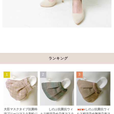
ランキング
1
2
3
しのぶ抗菌抗ウィ
大臣マスクタイプ抗菌柿
しのぶ抗菌抗ウィ
ルス柿渋染め立体マスク
渋プリーツマスク市松ジ
ルス柿渋染め無地立体マ