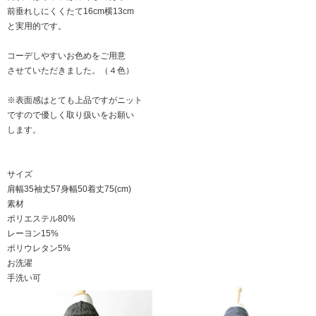
前垂れしにくくたて16cm横13cm
と実用的です。
コーデしやすいお色めをご用意
させていただきました。（４色）
※表面感はとても上品ですがニット
ですので優しく取り扱いをお願い
します。
サイズ
肩幅35袖丈57身幅50着丈75(cm)
素材
ポリエステル80%
レーヨン15%
ポリウレタン5%
お洗濯
手洗い可