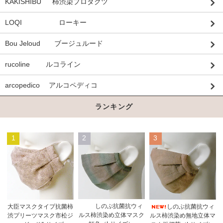
KAKISHIBU 柿渋染プロダクツ
LOQI ローキー
Bou Jeloud ブージュルード
rucoline ルコライン
arcopedico アルコペディコ
ランキング
1
2
3
しのぶ抗菌抗ウィ
大臣マスクタイプ抗菌柿
しのぶ抗菌抗ウィ
ルス柿渋染め立体マスク
渋プリーツマスク市松ジ
ルス柿渋染め無地立体マ