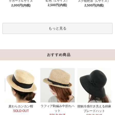
虹色（Lサイズ）
ャガード/Lサイズ
スク枇杷茶（Lサイズ）
2,500円(内税)
2,000円(内税)
2,500円(内税)
もっと見る
おすすめ商品
ラフィア駒編み中折れハ
接触冷感付き洗える綿麻
麦わらカンカン帽
ット
ブレードハット
SOLD OUT