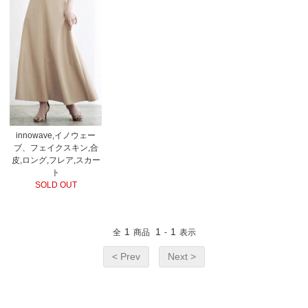
innowave,イノウェー
ブ、フェイクスキン,合
皮,ロング,フレア,スカー
ト
SOLD OUT
1
1
1
全
商品
-
表示
< Prev
Next >