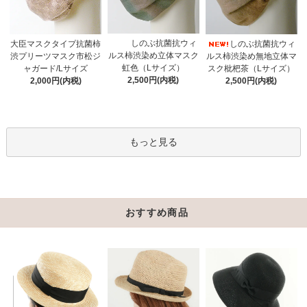
しのぶ抗菌抗ウィ
大臣マスクタイプ抗菌柿
しのぶ抗菌抗ウィ
ルス柿渋染め立体マスク
渋プリーツマスク市松ジ
ルス柿渋染め無地立体マ
虹色（Lサイズ）
ャガード/Lサイズ
スク枇杷茶（Lサイズ）
2,500円(内税)
2,000円(内税)
2,500円(内税)
もっと見る
おすすめ商品