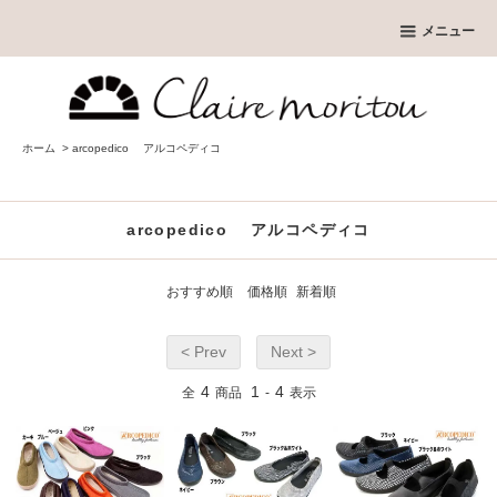
メニュー
ホーム
>
arcopedico アルコペディコ
arcopedico アルコペディコ
おすすめ順
価格順
新着順
< Prev
Next >
4
1
4
全
商品
-
表示